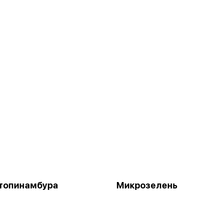
топинамбура
Микрозелень