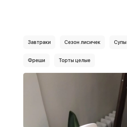
{{ textContacts }}
Завтраки
Сезон лисичек
Супы
Фреши
Торты целые