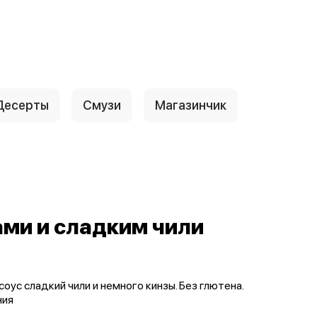
Десерты
Смузи
Магазинчик
ми и сладким чили
оус сладкий чили и немного кинзы. Без глютена.
ния