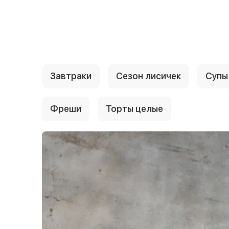
{{ textContacts }}
Завтраки
Сезон лисичек
Супы
Фреши
Торты целые