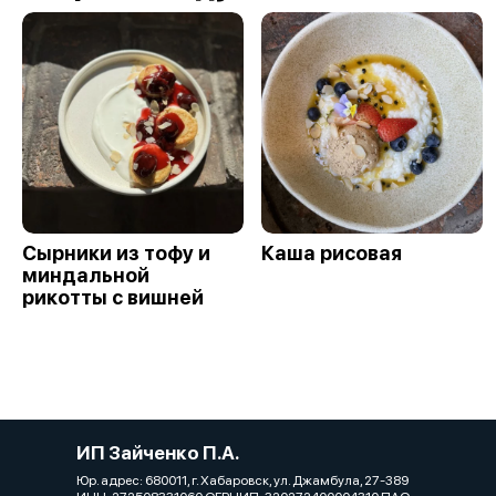
Сырники из тофу и
Каша рисовая
миндальной
рикотты с вишней
ИП Зайченко П.А.
Юр. адрес: 680011, г. Хабаровск, ул. Джамбула, 27-389